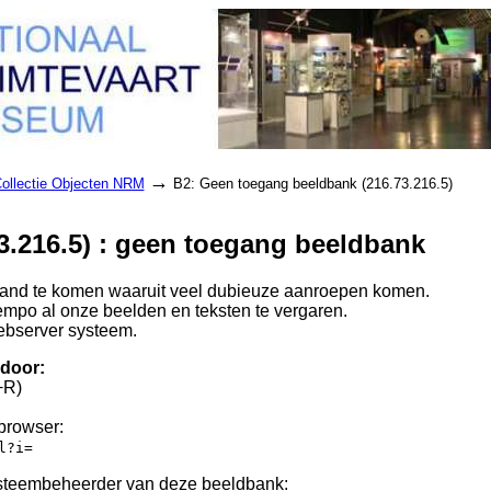
→
ollectie Objecten NRM
B2: Geen toegang beeldbank (216.73.216.5)
3.216.5) : geen toegang beeldbank
n land te komen waaruit veel dubieuze aanroepen komen.
mpo al onze beelden en teksten te vergaren.
ebserver systeem.
 door:
+R)
 browser:
l?i=
ysteembeheerder van deze beeldbank: