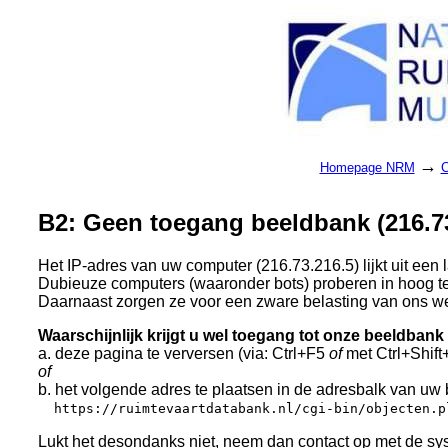
→
Homepage NRM
C
B2: Geen toegang beeldbank (216.7
Het IP-adres van uw computer (216.73.216.5) lijkt uit ee
Dubieuze computers (waaronder bots) proberen in hoog te
Daarnaast zorgen ze voor een zware belasting van ons w
Waarschijnlijk krijgt u wel toegang tot onze beeldbank
a. deze pagina te verversen (via: Ctrl+F5
of
met Ctrl+Shift
of
b. het volgende adres te plaatsen in de adresbalk van uw
https://ruimtevaartdatabank.nl/cgi-bin/objecten.p
Lukt het desondanks niet, neem dan contact op met de s